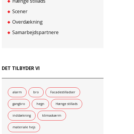
Hænge stillads
Scener
Overdækning
Samarbejdspartnere
DET TILBYDER VI
alarm
bro
Facadestilladser
gangbro
hegn
Hænge stillads
inddækning
klimaskærm
materiale hejs