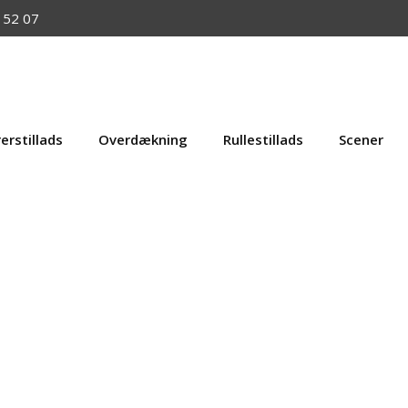
 52 07
erstillads
Overdækning
Rullestillads
Scener