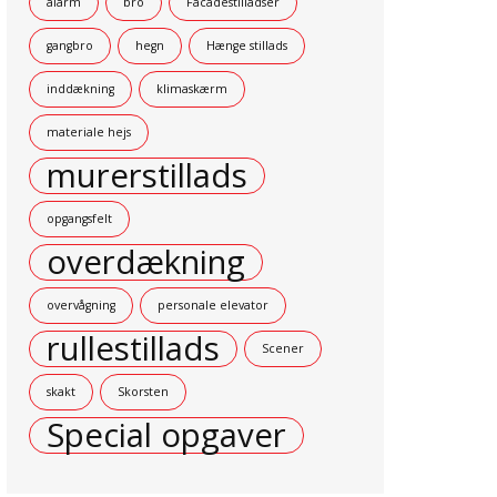
alarm
bro
Facadestilladser
gangbro
hegn
Hænge stillads
inddækning
klimaskærm
materiale hejs
murerstillads
opgangsfelt
overdækning
overvågning
personale elevator
rullestillads
Scener
skakt
Skorsten
Special opgaver