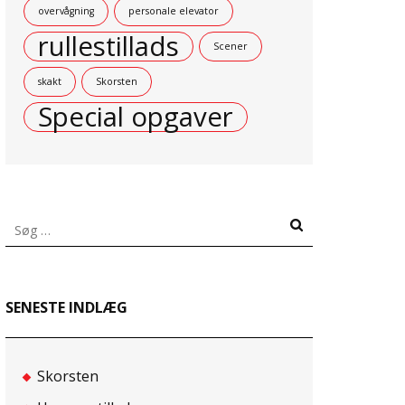
overvågning
personale elevator
rullestillads
Scener
skakt
Skorsten
Special opgaver
Søg
efter:
SENESTE INDLÆG
Skorsten