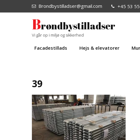
Brondbystilladser@gmail.com
+45 53 55
B
røndbystilladser
Vi går op i miljø og sikkerhed
Facadestillads
Hejs & elevatorer
Mur
39