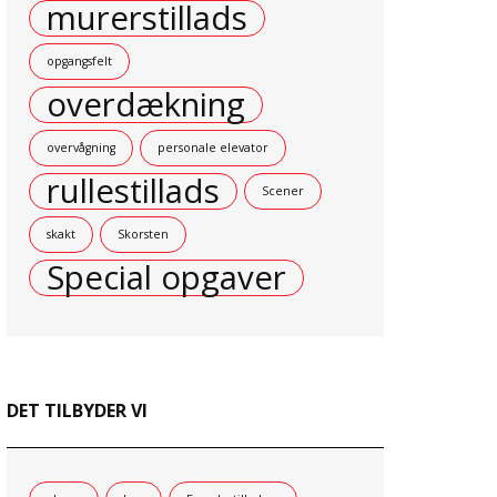
murerstillads
opgangsfelt
overdækning
overvågning
personale elevator
rullestillads
Scener
skakt
Skorsten
Special opgaver
DET TILBYDER VI