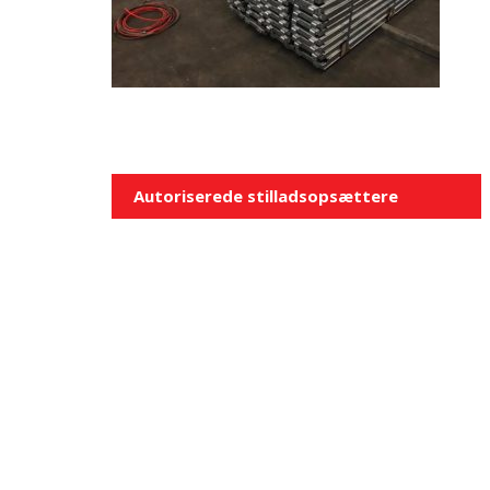
Indlægsnavigation
Autoriserede stilladsopsættere