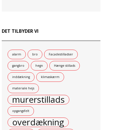
DET TILBYDER VI
alarm
bro
Facadestilladser
gangbro
hegn
Hænge stillads
inddækning
klimaskærm
materiale hejs
murerstillads
opgangsfelt
overdækning