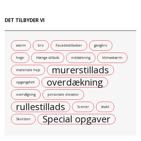
DET TILBYDER VI
alarm
bro
Facadestilladser
gangbro
hegn
Hænge stillads
inddækning
klimaskærm
murerstillads
materiale hejs
overdækning
opgangsfelt
overvågning
personale elevator
rullestillads
Scener
skakt
Special opgaver
Skorsten