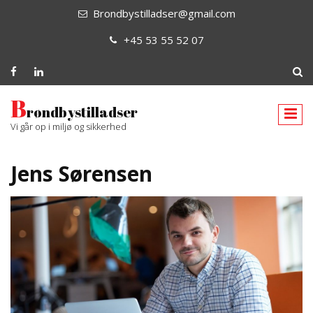
Brondbystilladser@gmail.com
+45 53 55 52 07
B
røndbystilladser
Vi går op i miljø og sikkerhed
Jens Sørensen