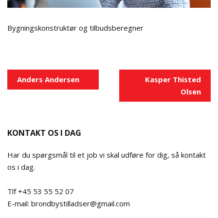
Bygningskonstruktør og tilbudsberegner
Indlægsnavigation
Anders Andersen
Kasper Thisted
Olsen
KONTAKT OS I DAG
Har du spørgsmål til et job vi skal udføre for dig, så kontakt
os i dag.
Tlf +45 53 55 52 07
E-mail: brondbystilladser@gmail.com