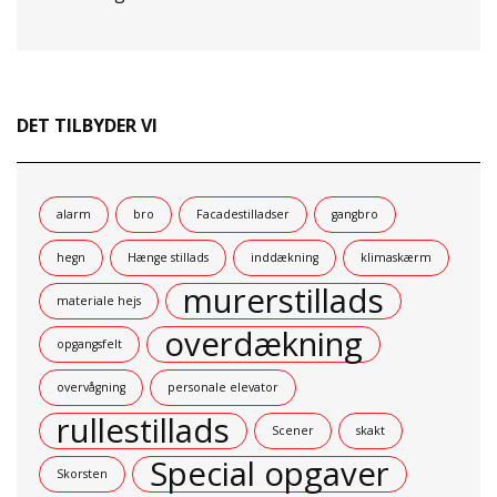
DET TILBYDER VI
alarm
bro
Facadestilladser
gangbro
hegn
Hænge stillads
inddækning
klimaskærm
murerstillads
materiale hejs
overdækning
opgangsfelt
overvågning
personale elevator
rullestillads
Scener
skakt
Special opgaver
Skorsten