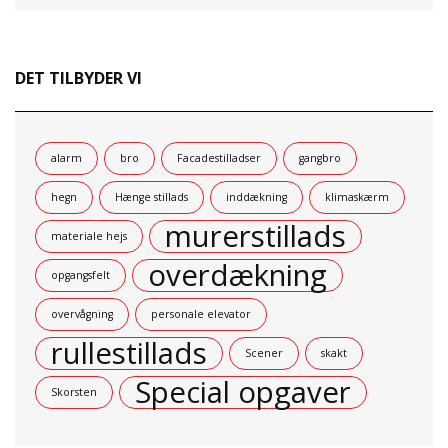
DET TILBYDER VI
alarm
bro
Facadestilladser
gangbro
hegn
Hænge stillads
inddækning
klimaskærm
murerstillads
materiale hejs
overdækning
opgangsfelt
overvågning
personale elevator
rullestillads
Scener
skakt
Special opgaver
Skorsten