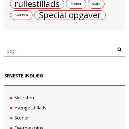
rullestillads
Scener
skakt
Special opgaver
Skorsten
Søg
efter:
SENESTE INDLÆG
Skorsten
Hænge stillads
Scener
Overdækning