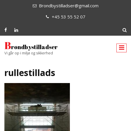
Brondbystilladser@gmail.com
+45 53 55 52 07
B
røndbystilladser
Vi går op i miljø og sikkerhed
rullestillads