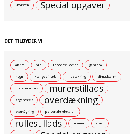
Special opgaver
Skorsten
DET TILBYDER VI
alarm
bro
Facadestilladser
gangbro
hegn
Hænge stillads
inddækning
klimaskærm
murerstillads
materiale hejs
overdækning
opgangsfelt
overvågning
personale elevator
rullestillads
Scener
skakt