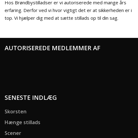
Hos Brøndbystilladser er vi autoriserede med mange års
erfaring. Derfor ved vi hvor vigtigt det er at sikkerheden er i
top. Vi hjælper dig med at sætte stillads op til din sag.
AUTORISEREDE MEDLEMMER AF
SENESTE INDLÆG
Skorsten
Hænge stillads
Scener