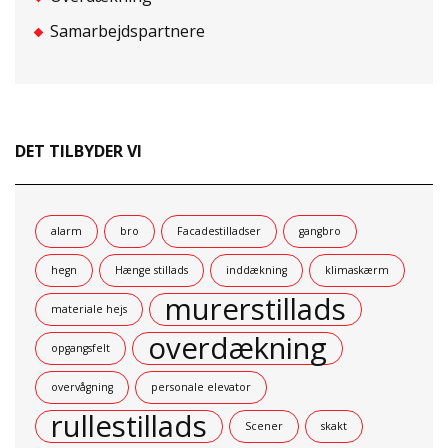
Samarbejdspartnere
DET TILBYDER VI
alarm
bro
Facadestilladser
gangbro
hegn
Hænge stillads
inddækning
klimaskærm
murerstillads
materiale hejs
overdækning
opgangsfelt
overvågning
personale elevator
rullestillads
Scener
skakt