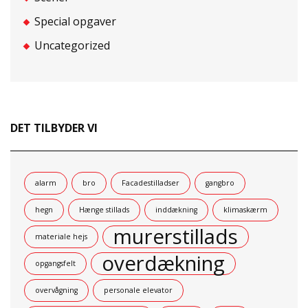
Special opgaver
Uncategorized
DET TILBYDER VI
alarm
bro
Facadestilladser
gangbro
hegn
Hænge stillads
inddækning
klimaskærm
murerstillads
materiale hejs
overdækning
opgangsfelt
overvågning
personale elevator