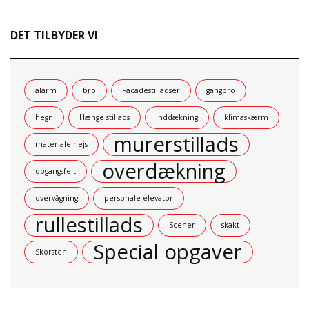
DET TILBYDER VI
alarm
bro
Facadestilladser
gangbro
hegn
Hænge stillads
inddækning
klimaskærm
murerstillads
materiale hejs
overdækning
opgangsfelt
overvågning
personale elevator
rullestillads
Scener
skakt
Special opgaver
Skorsten