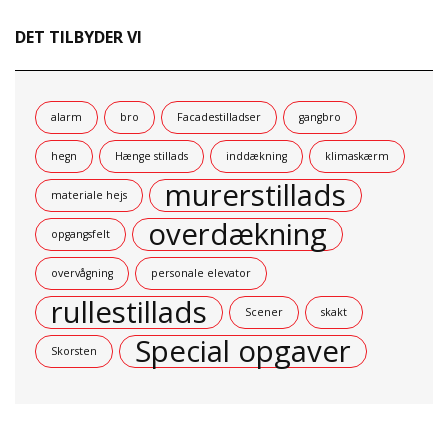
DET TILBYDER VI
alarm
bro
Facadestilladser
gangbro
hegn
Hænge stillads
inddækning
klimaskærm
murerstillads
materiale hejs
overdækning
opgangsfelt
overvågning
personale elevator
rullestillads
Scener
skakt
Special opgaver
Skorsten