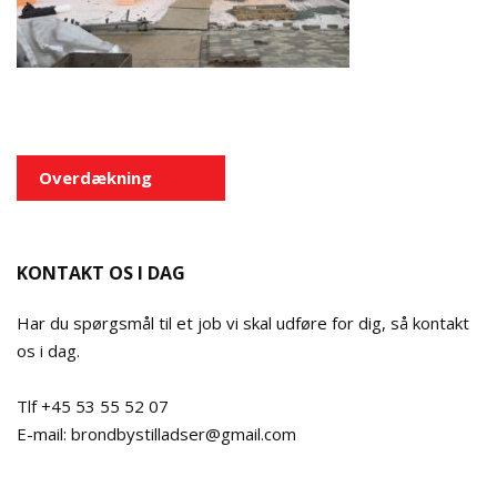
Indlægsnavigation
Overdækning
KONTAKT OS I DAG
Har du spørgsmål til et job vi skal udføre for dig, så kontakt
os i dag.
Tlf +45 53 55 52 07
E-mail: brondbystilladser@gmail.com