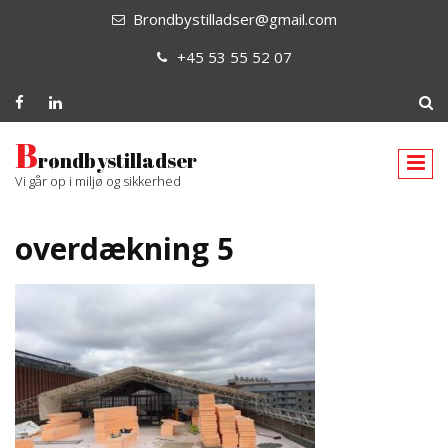
Brondbystilladser@gmail.com
+45 53 55 52 07
B
røndbystilladser
Vi går op i miljø og sikkerhed
overdækning 5