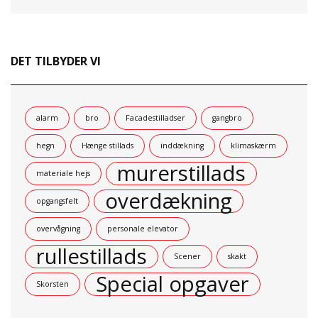
DET TILBYDER VI
alarm
bro
Facadestilladser
gangbro
hegn
Hænge stillads
inddækning
klimaskærm
murerstillads
materiale hejs
overdækning
opgangsfelt
overvågning
personale elevator
rullestillads
Scener
skakt
Special opgaver
Skorsten