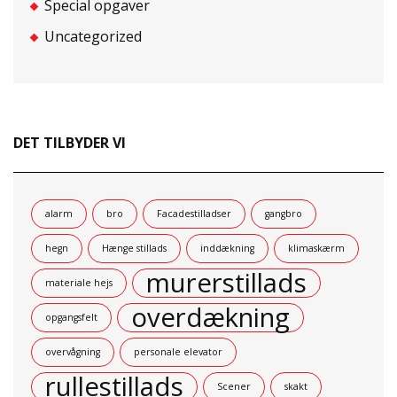
Special opgaver
Uncategorized
DET TILBYDER VI
alarm
bro
Facadestilladser
gangbro
hegn
Hænge stillads
inddækning
klimaskærm
murerstillads
materiale hejs
overdækning
opgangsfelt
overvågning
personale elevator
rullestillads
Scener
skakt