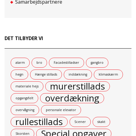
Samarbejdspartnere
DET TILBYDER VI
alarm
bro
Facadestilladser
gangbro
hegn
Hænge stillads
inddækning
klimaskærm
murerstillads
materiale hejs
overdækning
opgangsfelt
overvågning
personale elevator
rullestillads
Scener
skakt
Special opgaver
Skorsten