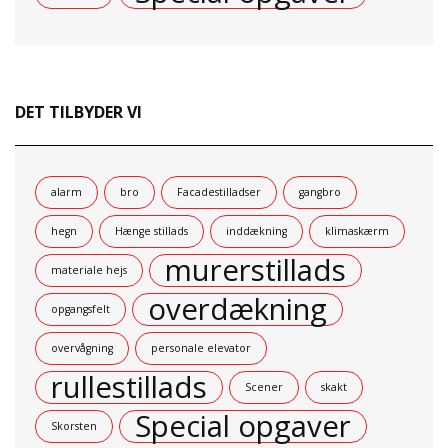
DET TILBYDER VI
alarm
bro
Facadestilladser
gangbro
hegn
Hænge stillads
inddækning
klimaskærm
murerstillads
materiale hejs
overdækning
opgangsfelt
overvågning
personale elevator
rullestillads
Scener
skakt
Special opgaver
Skorsten