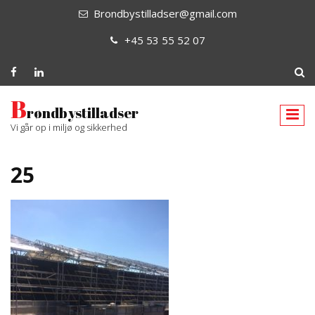
Brondbystilladser@gmail.com
+45 53 55 52 07
B
røndbystilladser
Vi går op i miljø og sikkerhed
25