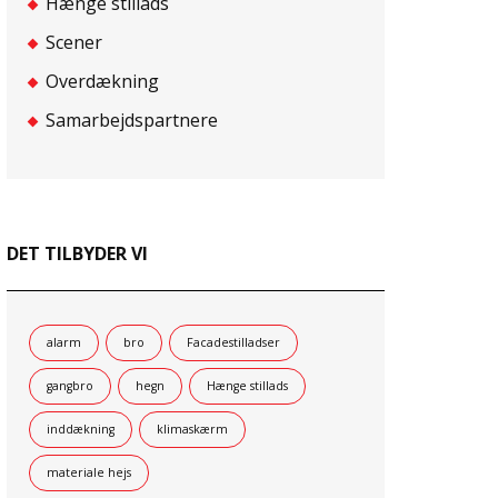
Hænge stillads
Scener
Overdækning
Samarbejdspartnere
DET TILBYDER VI
alarm
bro
Facadestilladser
gangbro
hegn
Hænge stillads
inddækning
klimaskærm
materiale hejs