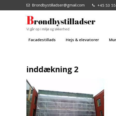
Brondbystilladser@gmail.com
+45 53 55
B
røndbystilladser
Vi går op i miljø og sikkerhed
Facadestillads
Hejs & elevatorer
Mur
inddækning 2