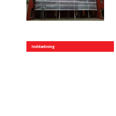
Indlægsnavigation
Inddækning