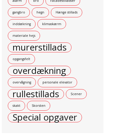
alarm
bro
Facadestilladser
gangbro
hegn
Hænge stillads
inddækning
klimaskærm
materiale hejs
murerstillads
opgangsfelt
overdækning
overvågning
personale elevator
rullestillads
Scener
skakt
Skorsten
Special opgaver