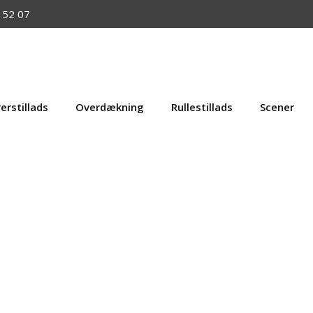
 52 07
erstillads
Overdækning
Rullestillads
Scener