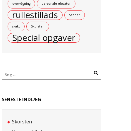
overvågning
personale elevator
rullestillads
Scener
skakt
Skorsten
Special opgaver
Søg
efter:
SENESTE INDLÆG
Skorsten