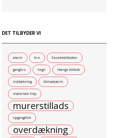
DET TILBYDER VI
alarm
bro
Facadestilladser
gangbro
hegn
Hænge stillads
inddækning
klimaskærm
materiale hejs
murerstillads
opgangsfelt
overdækning