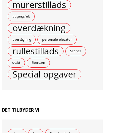
murerstillads
opgangsfelt
overdækning
overvågning
personale elevator
rullestillads
Scener
skakt
Skorsten
Special opgaver
DET TILBYDER VI