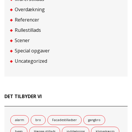
Overdækning
Referencer
Rullestillads
Scener
Special opgaver
Uncategorized
DET TILBYDER VI
alarm
bro
Facadestilladser
gangbro
hegn
Hænge stillads
inddækning
klimaskærm