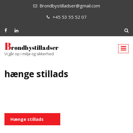
Brondbystilladser@gmail.com
+45 53 55 52 07
B
røndbystilladser
Vi går op i miljø og sikkerhed
hænge stillads
Indlægsnavigation
Hænge stillads