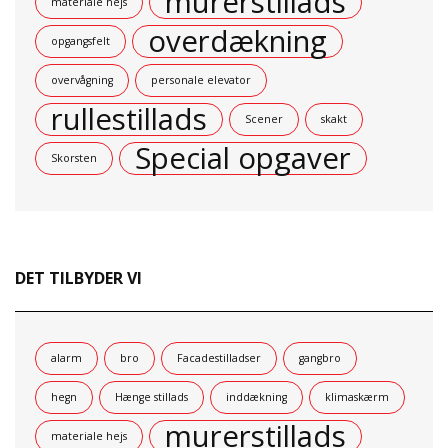
murerstillads
materiale hejs
overdækning
opgangsfelt
overvågning
personale elevator
rullestillads
Scener
skakt
Special opgaver
Skorsten
DET TILBYDER VI
alarm
bro
Facadestilladser
gangbro
hegn
Hænge stillads
inddækning
klimaskærm
murerstillads
materiale hejs