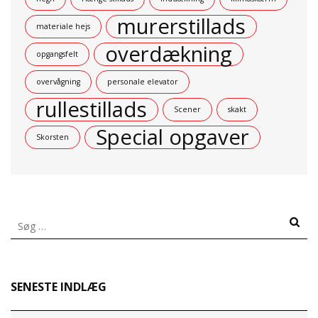
murerstillads
materiale hejs
overdækning
opgangsfelt
overvågning
personale elevator
rullestillads
Scener
skakt
Special opgaver
Skorsten
Søg
efter:
SENESTE INDLÆG