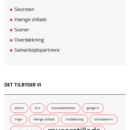
Skorsten
Hænge stillads
Scener
Overdækning
Samarbejdspartnere
DET TILBYDER VI
alarm
bro
Facadestilladser
gangbro
hegn
Hænge stillads
inddækning
klimaskærm