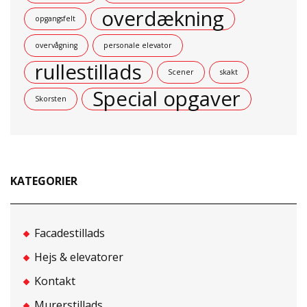
overdækning
opgangsfelt
overvågning
personale elevator
rullestillads
Scener
skakt
Special opgaver
Skorsten
KATEGORIER
Facadestillads
Hejs & elevatorer
Kontakt
Murerstillads